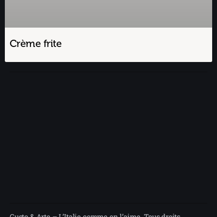
Crème frite
Gusto & Arte – L’Italie comme on l’aime. Tous droits