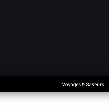
Voyages & Saveurs
Art & Design
Cuisine & Recettes
Découvertes
Voyages & Saveurs