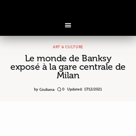
ART & CULTURE
Le monde de Banksy
Voyages & Saveurs
exposé à la gare centrale de
Milan
Art & Design
Cuisine & Recettes
Giuliana
by
0
Updated:
17/12/2021
Découvertes