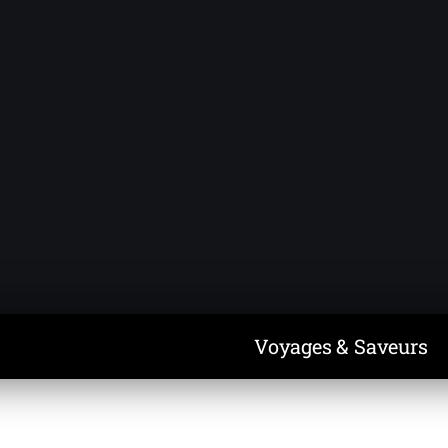
Voyages & Saveurs
Art & Design
Cuisine & Recettes
Découvertes
Voyages & Saveurs