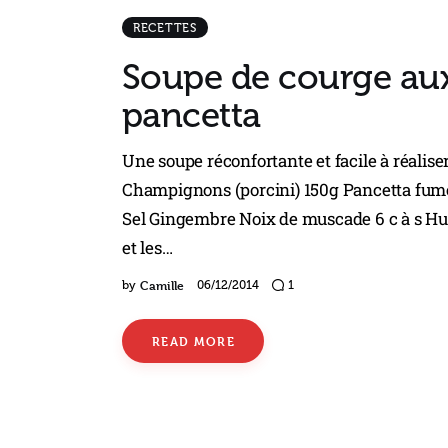
RECETTES
Soupe de courge au
pancetta
Une soupe réconfortante et facile à réalis
Champignons (porcini) 150g Pancetta fumée
Sel Gingembre Noix de muscade 6 c à s Huile
et les…
Camille
by
06/12/2014
1
READ MORE