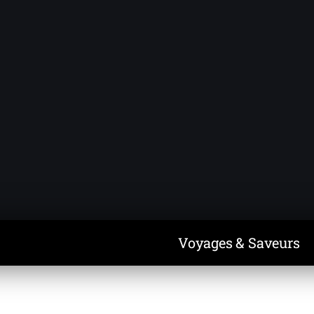
Voyages & Saveurs
Art & Design
Cuisine & Recettes
Découvertes
Voyages & Saveurs