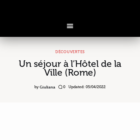
DÉCOUVERTES
Un séjour à l’Hôtel de la
Voyages & Saveurs
Ville (Rome)
Art & Design
Giuliana
by
0
Updated:
05/04/2022
Cuisine & Recettes
Découvertes