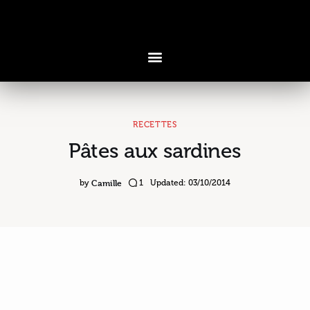
RECETTES
Pâtes aux sardines
Voyages & Saveurs
Art & Design
Camille
by
1
Updated:
03/10/2014
Cuisine & Recettes
Découvertes