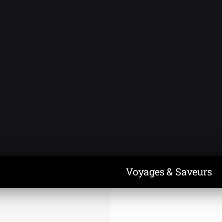
Voyages & Saveurs
Art & Design
Cuisine & Recettes
Découvertes
Voyages & Saveurs