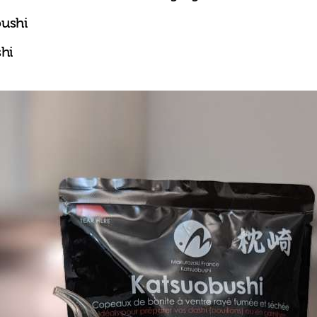
bushi
shi