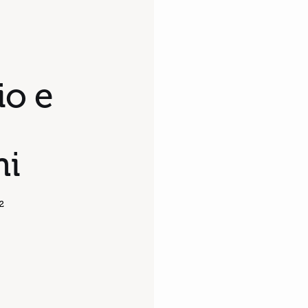
io e
hi
22