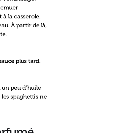
 remuer 
à la casserole. 
u. À partir de là, 
te.
auce plus tard.
z un peu d’huile 
les spaghettis ne 
parfumé