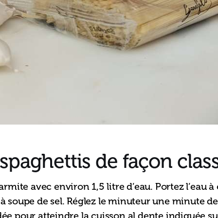
 spaghettis de façon clas
mite avec environ 1,5 litre d’eau. Portez l’eau à é
s à soupe de sel. Réglez le minuteur une minute d
 pour atteindre la cuisson al dente indiquée sur