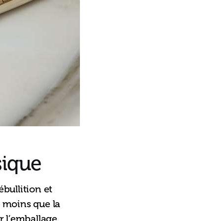
sique
bullition et 
e moins que la 
 l’emballage. 