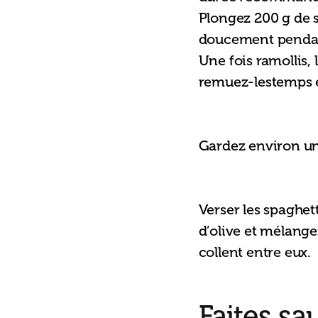
Plongez 200 g de s
doucement pendant 
Une fois ramollis, 
remuez-lestemps en
Gardez environ une
Verser les spaghett
d’olive et mélange
collent entre eux.
Faites sa