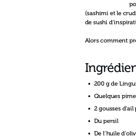
po
(sashimi et le cru
de sushi d’inspira
Alors comment prép
Ingrédie
200 g de Lingu
Quelques pime
2 gousses d’ail
Du persil
De l’huile d’ol