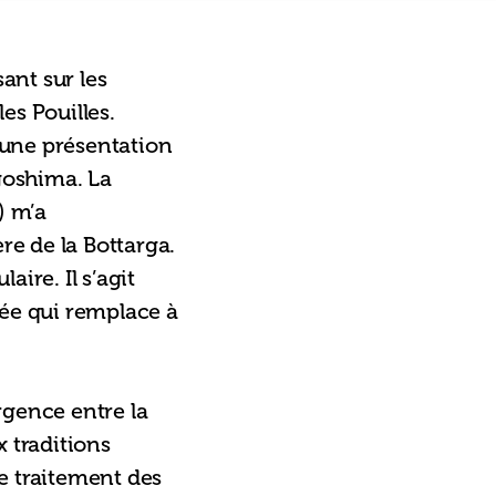
ant sur les 
es Pouilles.  
’une présentation 
goshima. La 
 m’a 
e de la Bottarga. 
ire. Il s’agit 
pée qui remplace à 
rgence entre la 
 traditions 
e traitement des 