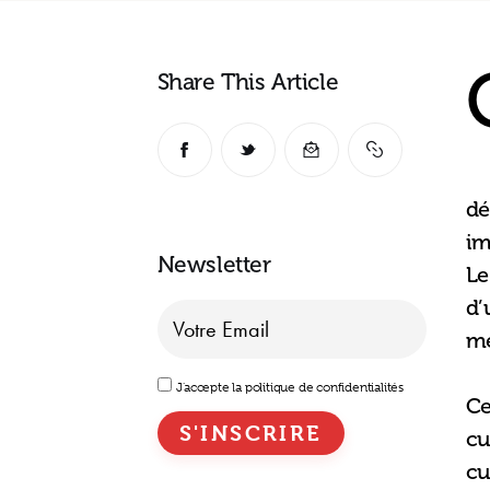
Share This Article
dé
im
Newsletter
Le
d’
me
J'accepte la politique de confidentialités
Ce
cu
cu