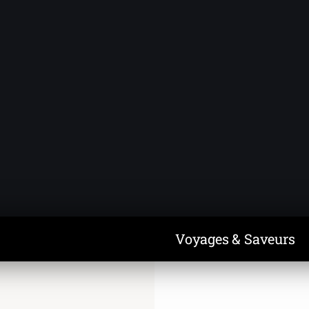
Voyages & Saveurs
Art & Design
Cuisine & Recettes
Découvertes
Voyages & Saveurs