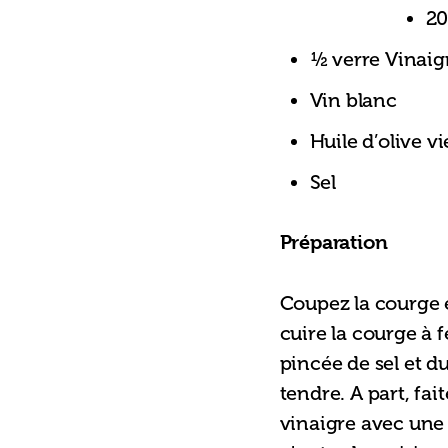
20
½ verre Vinaig
Vin blanc
Huile d’olive vi
Sel
Préparation
Coupez la courge e
cuire la courge à 
pincée de sel et du
tendre. A part, fai
vinaigre avec une g