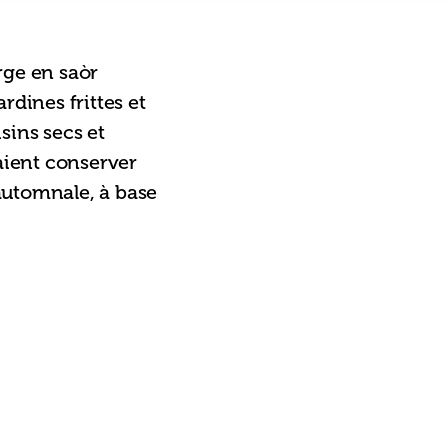
rge en saòr 
rdines frittes et 
sins secs et 
ient conserver 
automnale, à base 