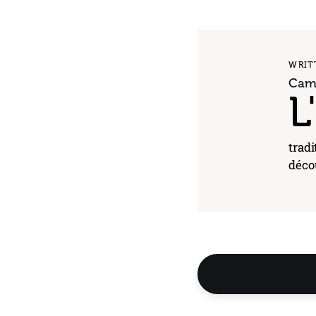
WRIT
Cami
L
tradi
décou