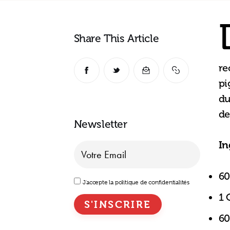
Share This Article
re
pi
du
de
Newsletter
In
60
J'accepte la politique de confidentialités
1 
60