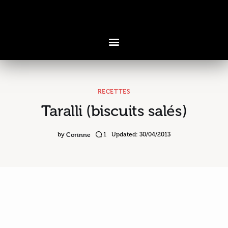
RECETTES
Taralli (biscuits salés)
Voyages & Saveurs
Art & Design
Corinne
by
1
Updated:
30/04/2013
Cuisine & Recettes
Découvertes