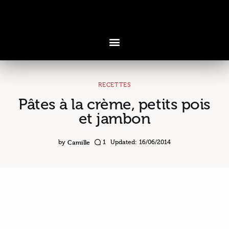
RECETTES
Pâtes à la crème, petits pois
Voyages & Saveurs
et jambon
Art & Design
Camille
by
1
Updated:
16/06/2014
Cuisine & Recettes
Découvertes