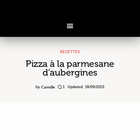
RECETTES
Pizza à la parmesane
Voyages & Saveurs
d’aubergines
Art & Design
Camille
by
1
Updated:
18/09/2015
Cuisine & Recettes
Découvertes