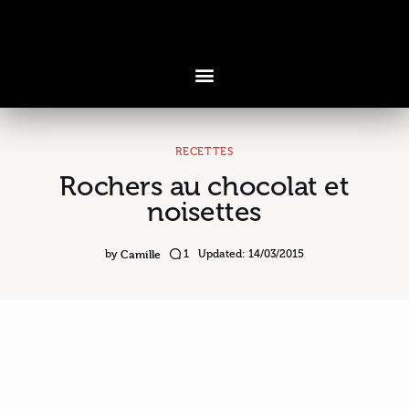
RECETTES
Rochers au chocolat et
Voyages & Saveurs
noisettes
Art & Design
Camille
by
1
Updated:
14/03/2015
Cuisine & Recettes
Découvertes