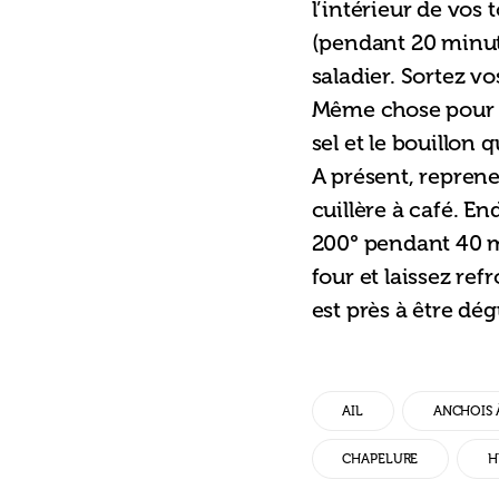
l’intérieur de vos 
(pendant 20 minut
saladier. Sortez vo
Même chose pour les
sel et le bouillon 
A présent, reprenez
cuillère à café. En
200° pendant 40 mi
four et laissez ref
est près à être dég
AIL
ANCHOIS À
CHAPELURE
H