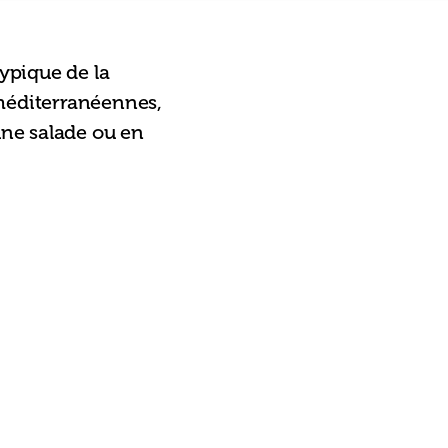
typique de la 
méditerranéennes, 
une salade ou en 