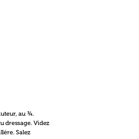
uteur, au ¾. 
du dressage. Videz 
lère. Salez 