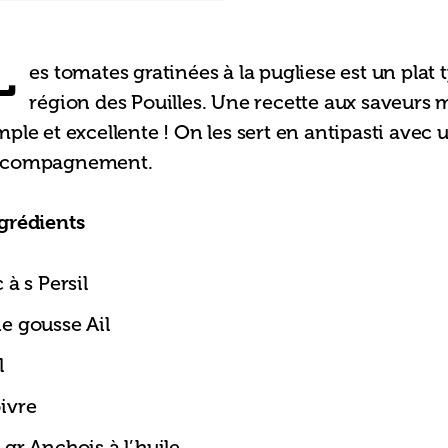
L
es tomates gratinées à la pugliese est un plat 
région des Pouilles. Une recette aux saveurs 
mple et excellente ! On les sert en antipasti avec 
ccompagnement.
grédients
c à s Persil
e gousse Ail
l
ivre
 gr Anchois à l’huile