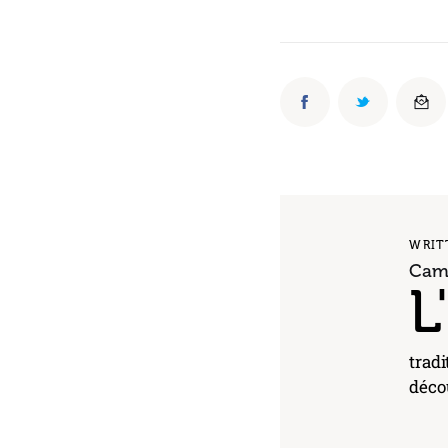
WRIT
Cami
L
tradi
décou