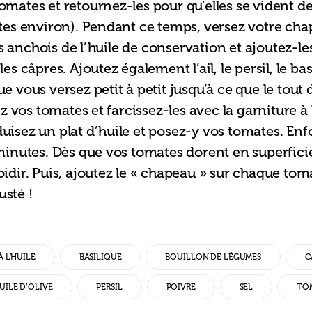
tomates et retournez-les pour qu’elles se vident de
es environ). Pendant ce temps, versez votre cha
s anchois de l’huile de conservation et ajoutez-les
 câpres. Ajoutez également l’ail, le persil, le basil
que vous versez petit à petit jusqu’à ce que le tout
 vos tomates et farcissez-les avec la garniture à 
duisez un plat d’huile et posez-y vos tomates. Enf
nutes. Dès que vos tomates dorent en superficie,
roidir. Puis, ajoutez le « chapeau » sur chaque toma
usté !
 L'HUILE
BASILIQUE
BOUILLON DE LÉGUMES
C
UILE D’OLIVE
PERSIL
POIVRE
SEL
TO