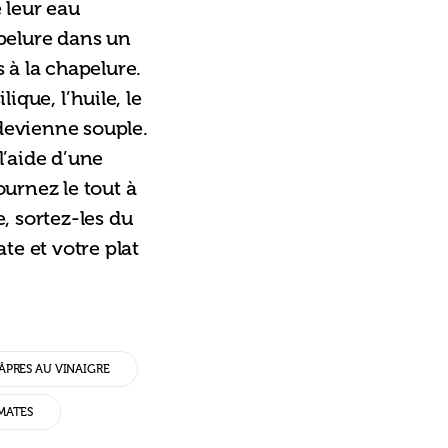
 leur eau 
pelure dans un 
 à la chapelure. 
ique, l’huile, le 
 devienne souple. 
l’aide d’une 
ournez le tout à 
 sortez-les du 
te et votre plat 
ÂPRES AU VINAIGRE
MATES