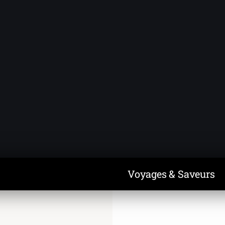
Voyages & Saveurs
Art & Design
Cuisine & Recettes
Découvertes
Voyages & Saveurs