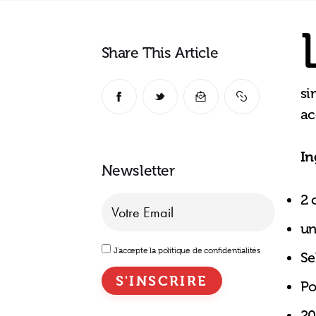
Share This Article
si
a
In
Newsletter
2 
un
J'accepte la politique de confidentialités
Se
Po
20