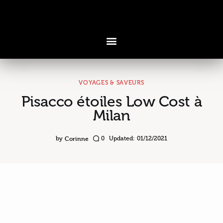
VOYAGES & SAVEURS
Pisacco étoiles Low Cost à
Voyages & Saveurs
Milan
Art & Design
Corinne
by
0
Updated:
01/12/2021
Cuisine & Recettes
Découvertes