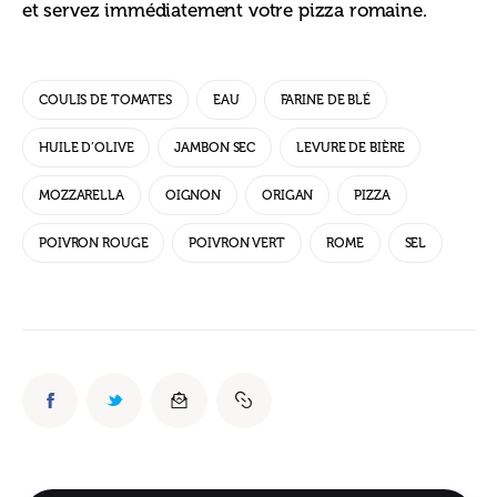
et servez immédiatement votre pizza romaine.
COULIS DE TOMATES
EAU
FARINE DE BLÉ
HUILE D’OLIVE
JAMBON SEC
LEVURE DE BIÈRE
MOZZARELLA
OIGNON
ORIGAN
PIZZA
POIVRON ROUGE
POIVRON VERT
ROME
SEL