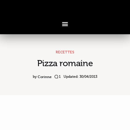
RECETTES
Pizza romaine
Voyages & Saveurs
Art & Design
Corinne
by
1
Updated:
30/04/2013
Cuisine & Recettes
Découvertes