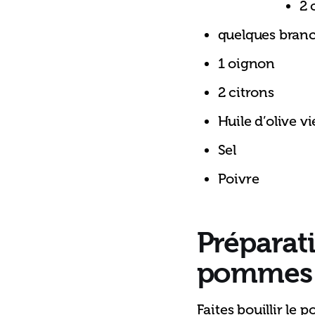
2 
quelques branc
1 oignon
2 citrons
Huile d’olive vi
Sel
Poivre
Préparat
pommes 
Faites bouillir le 