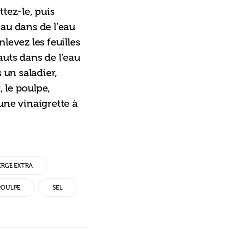
ttez-le, puis 
au dans de l’eau 
levez les feuilles 
auts dans de l’eau 
 un saladier, 
 le poulpe, 
une vinaigrette à 
ERGE EXTRA
POULPE
SEL