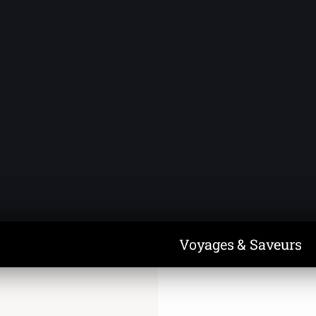
Voyages & Saveurs
Art & Design
Cuisine & Recettes
Découvertes
Voyages & Saveurs