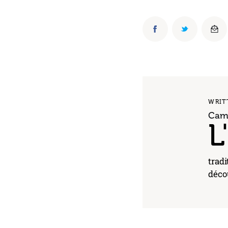
WRIT
Cami
L
tradi
décou