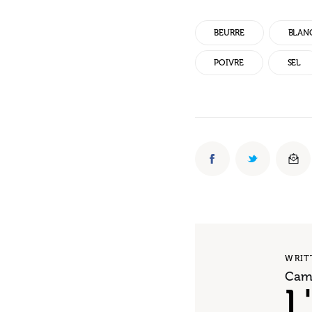
BEURRE
BLANC
POIVRE
SEL
WRIT
Cami
L