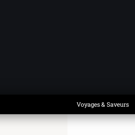
Voyages & Saveurs
Art & Design
Cuisine & Recettes
Découvertes
Voyages & Saveurs