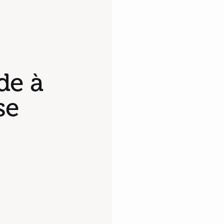
de à
se