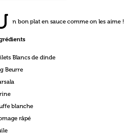
U
n bon plat en sauce comme on les aime !
grédients
filets Blancs de dinde
g Beurre
rsala
rine
uffe blanche
omage râpé
ile