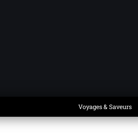
Voyages & Saveurs
Art & Design
Cuisine & Recettes
Découvertes
Voyages & Saveurs