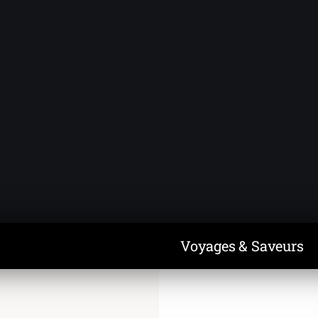
Voyages & Saveurs
Art & Design
Cuisine & Recettes
Découvertes
Voyages & Saveurs