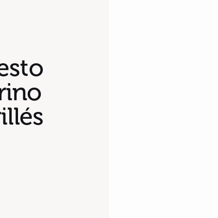
esto
rino
illés