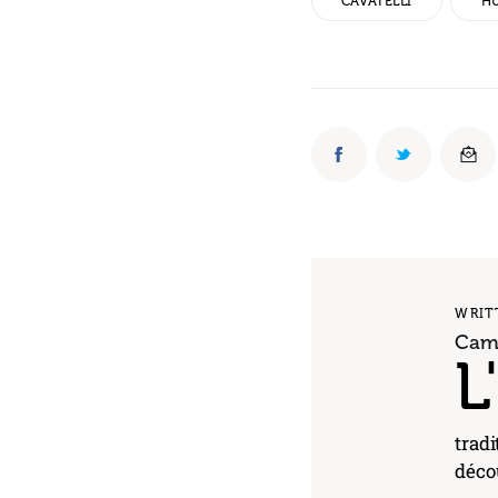
CAVATELLI
HU
WRIT
Cami
L
tradi
décou