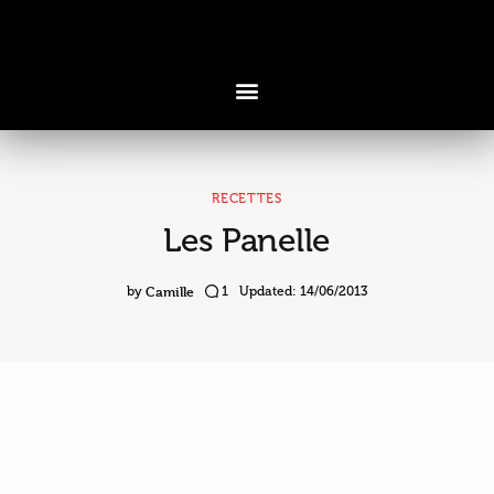
RECETTES
Les Panelle
Voyages & Saveurs
Art & Design
Camille
by
1
Updated:
14/06/2013
Cuisine & Recettes
Découvertes