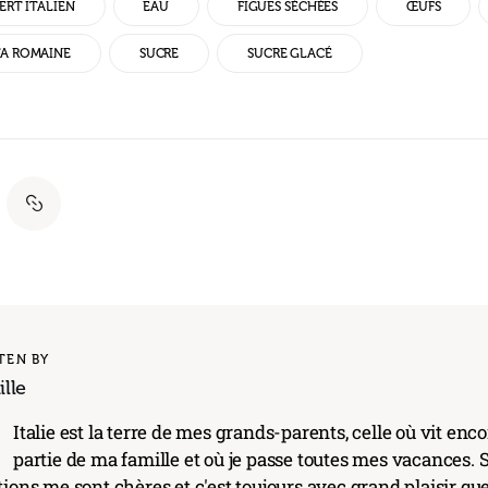
ERT ITALIEN
EAU
FIGUES SÉCHÉES
ŒUFS
TA ROMAINE
SUCRE
SUCRE GLACÉ
TEN BY
lle
'
Italie est la terre de mes grands-parents, celle où vit en
partie de ma famille et où je passe toutes mes vacances. S
tions me sont chères et c'est toujours avec grand plaisir qu