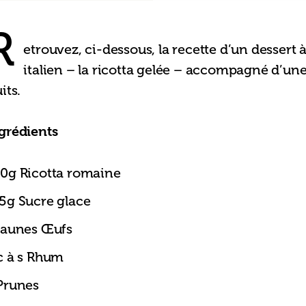
R
etrouvez, ci-dessous, la recette d’un dessert
italien – la ricotta gelée – accompagné d’u
uits.
grédients
0g Ricotta romaine
5g Sucre glace
jaunes Œufs
c à s Rhum
Prunes