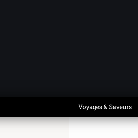
Voyages & Saveurs
Art & Design
Cuisine & Recettes
Découvertes
Voyages & Saveurs