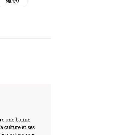
PRUNES
core une bonne
a culture et ses
e je partage mes