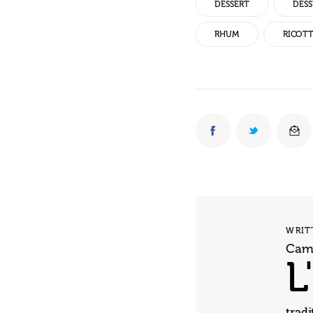
DESSERT
DESS
RHUM
RICOT
WRIT
Cami
L
tradi