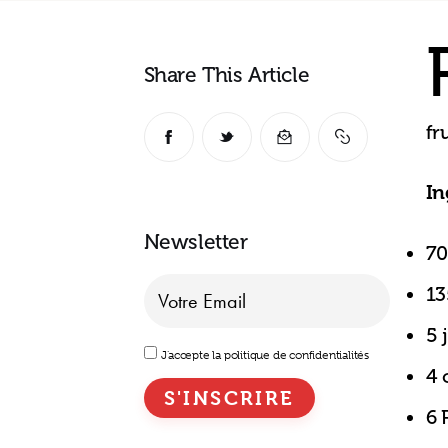
Share This Article
fr
In
Newsletter
70
13
5 
J'accepte la politique de confidentialités
4 
6 