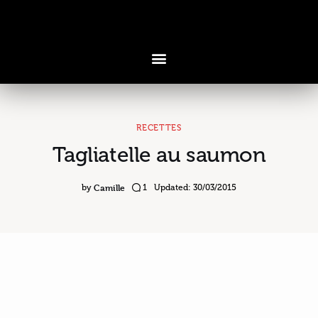
RECETTES
Tagliatelle au saumon
Voyages & Saveurs
Art & Design
Camille
by
1
Updated:
30/03/2015
Cuisine & Recettes
Découvertes