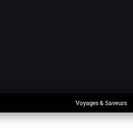
Voyages & Saveurs
Art & Design
Cuisine & Recettes
Découvertes
Voyages & Saveurs