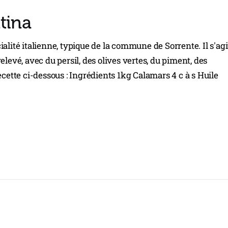
tina
alité italienne, typique de la commune de Sorrente. Il s'agi
levé, avec du persil, des olives vertes, du piment, des
ecette ci-dessous : Ingrédients 1kg Calamars 4 c à s Huile