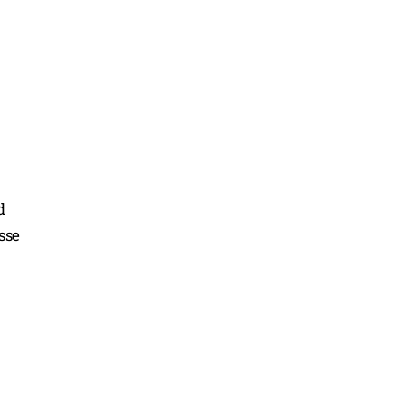
d
sse