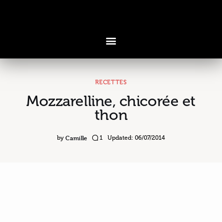
RECETTES
Mozzarelline, chicorée et
Voyages & Saveurs
thon
Art & Design
Camille
by
1
Updated:
06/07/2014
Cuisine & Recettes
Découvertes