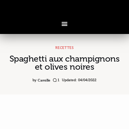
RECETTES
Spaghetti aux champignons
Voyages & Saveurs
et olives noires
Art & Design
Camille
by
1
Updated:
04/04/2022
Cuisine & Recettes
Découvertes