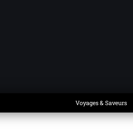
Voyages & Saveurs
Art & Design
Cuisine & Recettes
Découvertes
Voyages & Saveurs