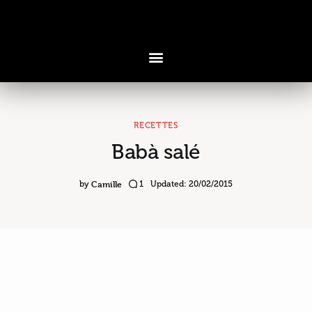
RECETTES
Babà salé
Voyages & Saveurs
Art & Design
Camille
by
1
Updated:
20/02/2015
Cuisine & Recettes
Découvertes