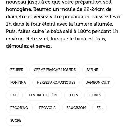
nouveau jusqu’à ce que votre préparation soit 
homogène. Beurrez un moule de 22-24cm de 
diamètre et versez votre préparation. Laissez lever 
1h dans le four éteint avec la lumière allumée. 
Puis, faites cuire le babà salé à 180°c pendant 1h 
environ. Retirez et, lorsque le babà est frais, 
démoulez et servez.
BEURRE
CRÈME FRAÎCHE LIQUIDE
FARINE
FONTINA
HERBES AROMATIQUES
JAMBON CUIT
LAIT
LEVURE DE BIÈRE
ŒUFS
OLIVES
PECORINO
PROVOLA
SAUCISSON
SEL
SUCRE