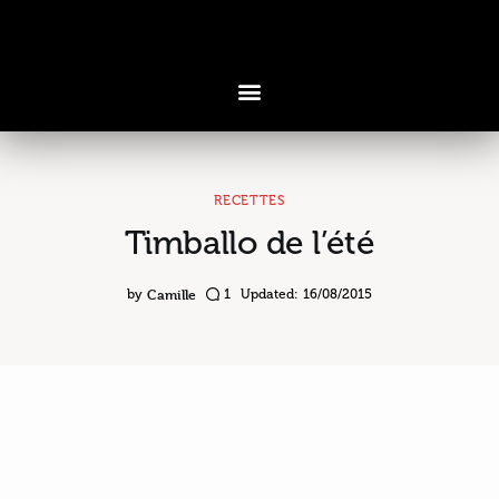
RECETTES
Timballo de l’été
Voyages & Saveurs
Art & Design
Camille
by
1
Updated:
16/08/2015
Cuisine & Recettes
Découvertes