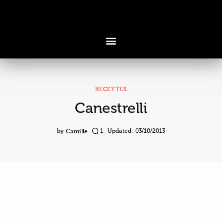
RECETTES
Canestrelli
Voyages & Saveurs
Art & Design
Camille
by
1
Updated:
03/10/2013
Cuisine & Recettes
Découvertes