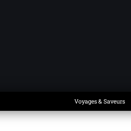
Voyages & Saveurs
Art & Design
Cuisine & Recettes
Découvertes
Voyages & Saveurs