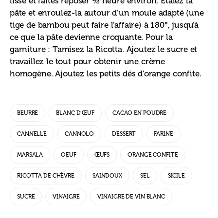
lisse et faîtes reposer ½ heure environ. Étalez la 
pâte et enroulez-la autour d’un moule adapté (une 
tige de bambou peut faire l’affaire) à 180°, jusqu’à 
ce que la pâte devienne croquante. Pour la 
garniture : Tamisez la Ricotta. Ajoutez le sucre et 
travaillez le tout pour obtenir une crème 
homogène. Ajoutez les petits dés d’orange confite.
BEURRE
BLANC D’ŒUF
CACAO EN POUDRE
CANNELLE
CANNOLO
DESSERT
FARINE
MARSALA
OEUF
ŒUFS
ORANGE CONFITE
RICOTTA DE CHÈVRE
SAINDOUX
SEL
SICILE
SUCRE
VINAIGRE
VINAIGRE DE VIN BLANC