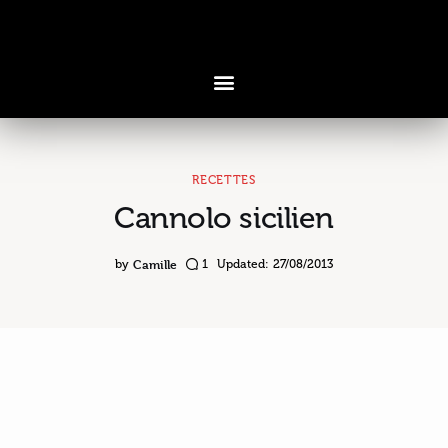
RECETTES
Cannolo sicilien
Voyages & Saveurs
Art & Design
Camille
by
1
Updated:
27/08/2013
Cuisine & Recettes
Découvertes